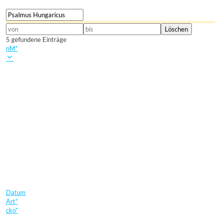
5 gefundene Einträge
nM*
Datum
Art*
cko*