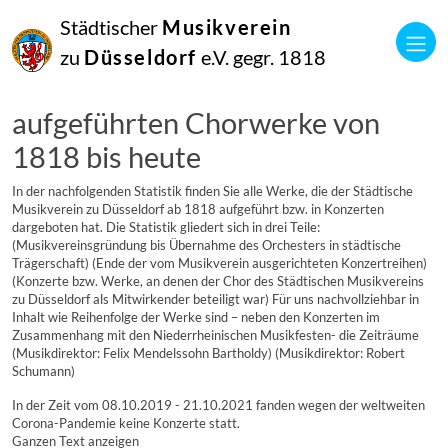
Chronik der Konzerte
Städtischer
Musikverein
Chorwerke
Werkverzeichnis
zu
Düsseldorf
e.V. gegr. 1818
Ur- & Erstaufführungen
Chronik der Konzerte und
aufgeführten Chorwerke von
1818 bis heute
In der nachfolgenden Statistik finden Sie alle Werke, die der Städtische
Musikverein zu Düsseldorf ab 1818 aufgeführt bzw. in Konzerten
dargeboten hat. Die Statistik gliedert sich in drei Teile:
(Musikvereinsgründung bis Übernahme des Orchesters in städtische
Trägerschaft)
(Ende der vom Musikverein ausgerichteten Konzertreihen)
(Konzerte bzw. Werke, an denen der Chor des Städtischen Musikvereins
zu Düsseldorf als Mitwirkender beteiligt war)
Für uns nachvollziehbar in
Inhalt wie Reihenfolge der Werke sind – neben den Konzerten im
Zusammenhang mit den Niederrheinischen Musikfesten- die Zeiträume
(Musikdirektor: Felix Mendelssohn Bartholdy)
(Musikdirektor: Robert
Schumann)
In der Zeit vom 08.10.2019 - 21.10.2021 fanden wegen der weltweiten
Corona-Pandemie keine Konzerte statt.
Ganzen Text anzeigen