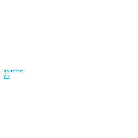
Konzertort
Ko*