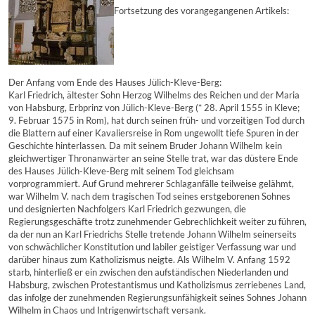
Fortsetzung des vorangegangenen Artikels:
Der Anfang vom Ende des Hauses Jülich-Kleve-Berg:
Karl Friedrich, ältester Sohn Herzog Wilhelms des Reichen und der Maria
von Habsburg, Erbprinz von Jülich-Kleve-Berg (* 28. April 1555 in Kleve; 
9. Februar 1575 in Rom), hat durch seinen früh- und vorzeitigen Tod durch
die Blattern auf einer Kavaliersreise in Rom ungewollt tiefe Spuren in der
Geschichte hinterlassen. Da mit seinem Bruder Johann Wilhelm kein
gleichwertiger Thronanwärter an seine Stelle trat, war das düstere Ende
des Hauses Jülich-Kleve-Berg mit seinem Tod gleichsam
vorprogrammiert. Auf Grund mehrerer Schlaganfälle teilweise gelähmt,
war Wilhelm V. nach dem tragischen Tod seines erstgeborenen Sohnes
und designierten Nachfolgers Karl Friedrich gezwungen, die
Regierungsgeschäfte trotz zunehmender Gebrechlichkeit weiter zu führen,
da der nun an Karl Friedrichs Stelle tretende Johann Wilhelm seinerseits
von schwächlicher Konstitution und labiler geistiger Verfassung war und
darüber hinaus zum Katholizismus neigte. Als Wilhelm V. Anfang 1592
starb, hinterließ er ein zwischen den aufständischen Niederlanden und
Habsburg, zwischen Protestantismus und Katholizismus zerriebenes Land,
das infolge der zunehmenden Regierungsunfähigkeit seines Sohnes Johann
Wilhelm in Chaos und Intrigenwirtschaft versank.