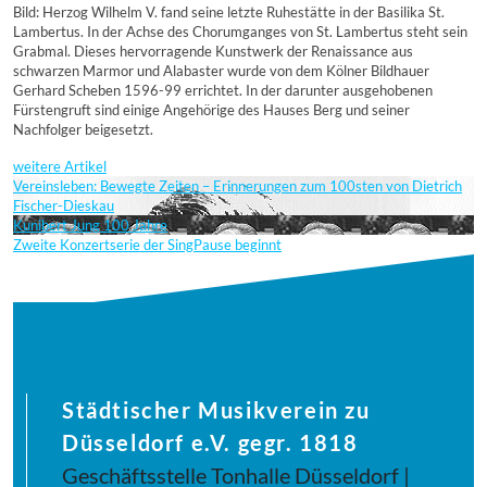
Bild: Herzog Wilhelm V. fand seine letzte Ruhestätte in der Basilika St.
Lambertus. In der Achse des Chorumganges von St. Lambertus steht sein
Grabmal. Dieses hervorragende Kunstwerk der Renaissance aus
schwarzen Marmor und Alabaster wurde von dem Kölner Bildhauer
Gerhard Scheben 1596-99 errichtet. In der darunter ausgehobenen
Fürstengruft sind einige Angehörige des Hauses Berg und seiner
Nachfolger beigesetzt.
weitere Artikel
Vereinsleben: Bewegte Zeiten – Erinnerungen zum 100sten von Dietrich
Fischer-Dieskau
Kunibert Jung 100 Jahre
Zweite Konzertserie der SingPause beginnt
Städtischer Musikverein zu
Düsseldorf e.V. gegr. 1818
Geschäftsstelle Tonhalle Düsseldorf |