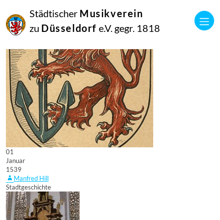
Städtischer
Musikverein
zu
Düsseldorf
e.V. gegr. 1818
01
Januar
1539
Manfred Hill
Stadtgeschichte