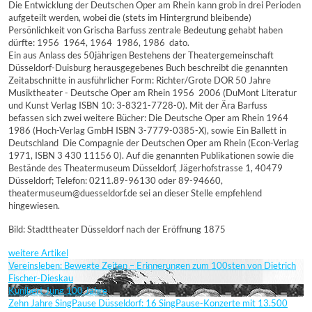
Die Entwicklung der Deutschen Oper am Rhein kann grob in drei Perioden
aufgeteilt werden, wobei die (stets im Hintergrund bleibende)
Persönlichkeit von Grischa Barfuss zentrale Bedeutung gehabt haben
dürfte: 1956  1964, 1964  1986, 1986  dato.
Ein aus Anlass des 50jährigen Bestehens der Theatergemeinschaft
Düsseldorf-Duisburg herausgegebenes Buch beschreibt die genannten
Zeitabschnitte in ausführlicher Form: Richter/Grote DOR 50 Jahre
Musiktheater - Deutsche Oper am Rhein 1956  2006 (DuMont Literatur
und Kunst Verlag ISBN 10: 3-8321-7728-0). Mit der Ära Barfuss
befassen sich zwei weitere Bücher: Die Deutsche Oper am Rhein 1964 
1986 (Hoch-Verlag GmbH ISBN 3-7779-0385-X), sowie Ein Ballett in
Deutschland  Die Compagnie der Deutschen Oper am Rhein (Econ-Verlag
1971, ISBN 3 430 11156 0). Auf die genannten Publikationen sowie die
Bestände des Theatermuseum Düsseldorf, Jägerhofstrasse 1, 40479
Düsseldorf; Telefon: 0211.89-96130 oder 89-94660,
theatermuseum@duesseldorf.de sei an dieser Stelle empfehlend
hingewiesen.
Bild: Stadttheater Düsseldorf nach der Eröffnung 1875
weitere Artikel
Vereinsleben: Bewegte Zeiten – Erinnerungen zum 100sten von Dietrich
Fischer-Dieskau
Kunibert Jung 100 Jahre
Zehn Jahre SingPause Düsseldorf: 16 SingPause-Konzerte mit 13.500