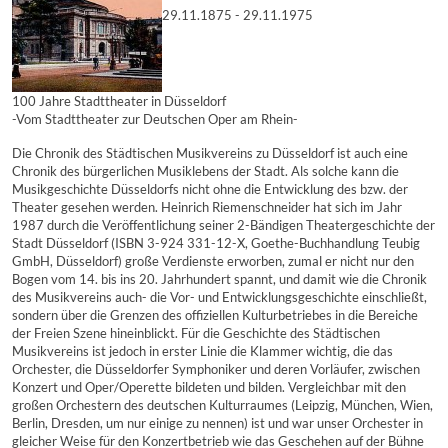
29.11.1875 - 29.11.1975
100 Jahre Stadttheater in Düsseldorf
-Vom Stadttheater zur Deutschen Oper am Rhein-
Die Chronik des Städtischen Musikvereins zu Düsseldorf ist auch eine
Chronik des bürgerlichen Musiklebens der Stadt. Als solche kann die
Musikgeschichte Düsseldorfs nicht ohne die Entwicklung des bzw. der
Theater gesehen werden. Heinrich Riemenschneider hat sich im Jahr
1987 durch die Veröffentlichung seiner 2-Bändigen Theatergeschichte der
Stadt Düsseldorf (ISBN 3-924 331-12-X, Goethe-Buchhandlung Teubig
GmbH, Düsseldorf) große Verdienste erworben, zumal er nicht nur den
Bogen vom 14. bis ins 20. Jahrhundert spannt, und damit wie die Chronik
des Musikvereins auch- die Vor- und Entwicklungsgeschichte einschließt,
sondern über die Grenzen des offiziellen Kulturbetriebes in die Bereiche
der Freien Szene hineinblickt. Für die Geschichte des Städtischen
Musikvereins ist jedoch in erster Linie die Klammer wichtig, die das
Orchester, die Düsseldorfer Symphoniker und deren Vorläufer, zwischen
Konzert und Oper/Operette bildeten und bilden. Vergleichbar mit den
großen Orchestern des deutschen Kulturraumes (Leipzig, München, Wien,
Berlin, Dresden, um nur einige zu nennen) ist und war unser Orchester in
gleicher Weise für den Konzertbetrieb wie das Geschehen auf der Bühne