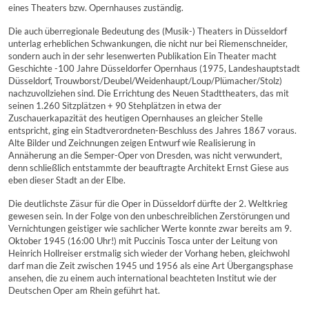
eines Theaters bzw. Opernhauses zuständig.
Die auch überregionale Bedeutung des (Musik-) Theaters in Düsseldorf
unterlag erheblichen Schwankungen, die nicht nur bei Riemenschneider,
sondern auch in der sehr lesenwerten Publikation Ein Theater macht
Geschichte -100 Jahre Düsseldorfer Opernhaus (1975, Landeshauptstadt
Düsseldorf, Trouwborst/Deubel/Weidenhaupt/Loup/Plümacher/Stolz)
nachzuvollziehen sind. Die Errichtung des Neuen Stadttheaters, das mit
seinen 1.260 Sitzplätzen + 90 Stehplätzen in etwa der
Zuschauerkapazität des heutigen Opernhauses an gleicher Stelle
entspricht, ging ein Stadtverordneten-Beschluss des Jahres 1867 voraus.
Alte Bilder und Zeichnungen zeigen Entwurf wie Realisierung in
Annäherung an die Semper-Oper von Dresden, was nicht verwundert,
denn schließlich entstammte der beauftragte Architekt Ernst Giese aus
eben dieser Stadt an der Elbe.
Die deutlichste Zäsur für die Oper in Düsseldorf dürfte der 2. Weltkrieg
gewesen sein. In der Folge von den unbeschreiblichen Zerstörungen und
Vernichtungen geistiger wie sachlicher Werte konnte zwar bereits am 9.
Oktober 1945 (16:00 Uhr!) mit Puccinis Tosca unter der Leitung von
Heinrich Hollreiser erstmalig sich wieder der Vorhang heben, gleichwohl
darf man die Zeit zwischen 1945 und 1956 als eine Art Übergangsphase
ansehen, die zu einem auch international beachteten Institut wie der
Deutschen Oper am Rhein geführt hat.