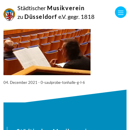
04
Städtischer
Musikverein
Dezember
2021
zu
Düsseldorf
e.V. gegr. 1818
Manfred Hill
0 Saulprobe Tonhalle G L (6)
04. December 2021 - 0-saulprobe-tonhalle-g-l-6