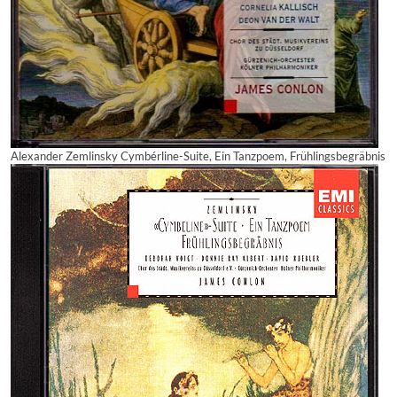
Alexander Zemlinsky Cymbérline-Suite, Ein Tanzpoem, Frühlingsbegräbnis