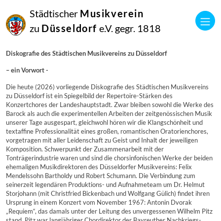
Städtischer
Musikverein
zu
Düsseldorf
e.V. gegr. 1818
Diskografie des Städtischen Musikvereins zu Düsseldorf
– ein Vorwort -
Die heute (2026) vorliegende Diskografie des Städtischen Musikvereins
zu Düsseldorf ist ein Spiegelbild der Repertoire-Stärken des
Konzertchores der Landeshauptstadt. Zwar bleiben sowohl die Werke des
Barock als auch die experimentellen Arbeiten der zeitgenössischen Musik
unserer Tage ausgespart, gleichwohl hören wir die Klangschönheit und
textaffine Professionalität eines großen, romantischen Oratorienchores,
vorgetragen mit aller Leidenschaft zu Geist und Inhalt der jeweiligen
Komposition. Schwerpunkt der Zusammenarbeit mit der
Tonträgerindustrie waren und sind die chorsinfonischen Werke der beiden
ehemaligen Musikdirektoren des Düsseldorfer Musikvereins: Felix
Mendelssohn Bartholdy und Robert Schumann. Die Verbindung zum
seinerzeit legendären Produktions- und Aufnahmeteam um Dr. Helmut
Storjohann (mit Christfried Bickenbach und Wolfgang Gülich) findet ihren
Ursprung in einem Konzert vom November 1967: Antonin Dvorak
„Requiem“, das damals unter der Leitung des unvergessenen Wilhelm Pitz
stand. Pitz war langjähriger Chordirektor der Bayreuther Nachkriegs-