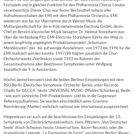
Festspiele und in gleicher Funktion für den Philharmonia Chorus London
verantwortlich. Dieser Chor war fester Bestandteil nahezu aller
Aufnahmevorhaben der EMI mit dem Philharmonia Orchestra. EMI
wiederum war bis zur Übernahme durch Warner Music die
Muttergesellschaft für die in Köln beheimatete Electrola GmbH, deren
Chef im Bereich klassischer Musik besagter Dr. Helmut Storjohann war.
Über die Verbindung Pitz-EMI-Electrola-Storjohann führte der Weg zu
jenem langfristig angelegten Produktionsprojekt „Schumann-
Mendelssohn“, das -bis auf wenige Ausnahmen- von 1973 bis 1996 für die
EMI realisiert werden konnte. 1997/98 folgten zusätzlich die Chor-
Orchesterwerke Zemlinskys sowie 1992 im Rahmen der
Gesamtaufnahme aller Beethoven-Symphonien unter Wolfgang
Sawallisch die 9. in Amsterdam.
Höchst bemerkenswert sind die beiden Berliner Einspielungen mit dem
RSO Berlin (Deutsches Symphonie-Orchester Berlin) unter Riccardo
Chailly für DECCA -heute UNIVERSAL MUSIC- (Mahler/Schönberg). Beide
–wie auch zahlreiche EMI-Produktionen- sind bis in die Gegenwart
Referenzaufnahmen. Sie wurden einschließlich einer Grammy-
Nominierung (Mahler) mehrfach national wie international ausgezeichnet.
Hingewiesen sei auch auf die beachtenswerten Einspielungen der 13.
Symphonie von Dimitrij Schostakowitsch, Hans Pfitzners „Von Deutscher
Seele“ (Koch-Schwann, heute: Universal bzw. Bayer-Records), oder die
dramatische Legende „La Damnation de Faust“ von Hector Berlioz (Bayer-