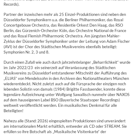
Records).
Partner der inzwischen mehr als 25 Einzel-Produktionen sind neben den
Düsseldorfer Symphonikern u.a. die Berliner Philharmoniker, das Royal
Concertgebouw Orchestra, das Residentie Orkest Den Haag, das RSO
Berlin, das Gürzenich-Orchester Köln, das Orchestre National de France
und das Royal Flemish Philharmonic Orchestra. Am jüngsten Mahler-
Zyklus der Düsseldorfer Symphoniker unter der Leitung von Adam Fischer
(AVI) ist der Chor des Städtischen Musikvereins ebenfalls beteiligt:
Symphonien Nr. 2, 3 und 8.
Durch einen Zufall wie auch durch jahrzehntelanger „Beharrlichkeit“ wurde
im Jahr 2022/23 ein seinerzeit auf Veranlassung des Städtischen
Musikvereins zu Düsseldorf entstandener Mitschnitt der Aufführung des
„ELIAS“ von Mendelssohn in den Archiven des Nationaltheaters München
wiederentdeckt. Nicht zuletzt auch auf die Fürsprache der einzigen noch
lebenden Solistin von damals (1984) Brigitte Fassbaender, konnte diese
legendäre Aufzeichnung unter Wolfgang Sawallisch nunmehr über NAXOS
auf dem hauseigenen Label BSO (Bayerische Staatsoper Recordings)
weltweit veröffentlicht werden. Ein musikalisches Denkmal für alle
Beteiligten!
Nahezu alle (Stand: 2026) eingespielten Produktionen sind unverändert
am internationalen Markt erhältlich, entweder als CD oder STREAM. Sie
erfüllen so ihre Botschaft als „Musikalische Visitenkarte“ der