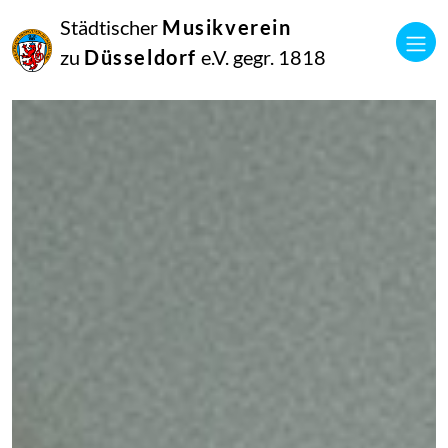
Städtischer
Musikverein
zu
Düsseldorf
e.V. gegr. 1818