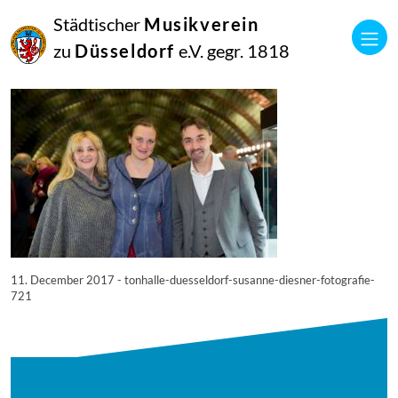
11
Städtischer
Musikverein
Dezember
2017
zu
Düsseldorf
e.V. gegr. 1818
Netkotec
© Tonhalle Düsseldorf / Susanne Diesner Fotografie
11. December 2017 - tonhalle-duesseldorf-susanne-diesner-fotografie-
721