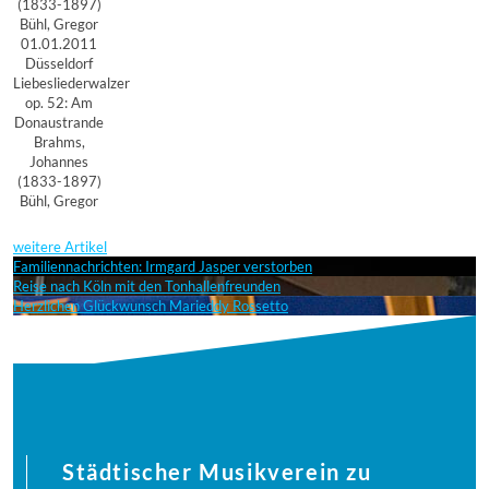
(1833-1897)
Bühl, Gregor
01.01.2011
Düsseldorf
Liebesliederwalzer
op. 52: Am
Donaustrande
Brahms,
Johannes
(1833-1897)
Bühl, Gregor
weitere Artikel
Familiennachrichten: Irmgard Jasper verstorben
Reise nach Köln mit den Tonhallenfreunden
Herzlichen Glückwunsch Marieddy Rossetto
Städtischer Musikverein zu