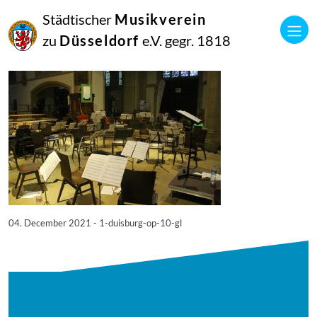
04
Städtischer
Musikverein
Dezember
2021
zu
Düsseldorf
e.V. gegr. 1818
Manfred Hill
1 Duisburg – OP 10 GL
04. December 2021 - 1-duisburg-op-10-gl