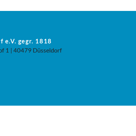
f e.V. gegr. 1818
of 1 | 40479 Düsseldorf