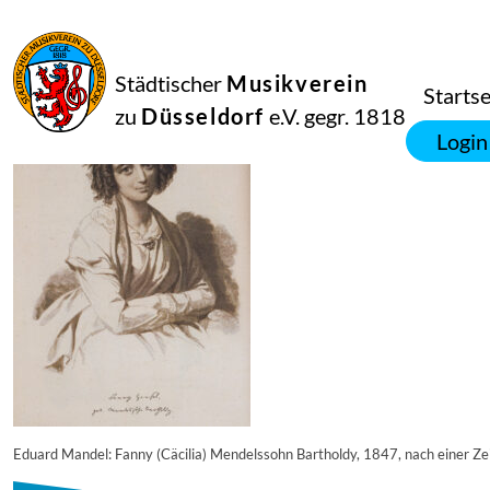
28
August
2024
Manfred Hill
Städtischer
Musikverein
fanny
Startse
zu
Düsseldorf
e.V. gegr. 1818
Login
Eduard Mandel: Fanny (Cäcilia) Mendelssohn Bartholdy, 1847, nach einer Zei