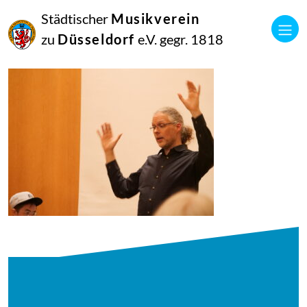
13
Städtischer
Musikverein
Oktober
2024
zu
Düsseldorf
e.V. gegr. 1818
Manfred Hill
Seite 15 – Bild 2