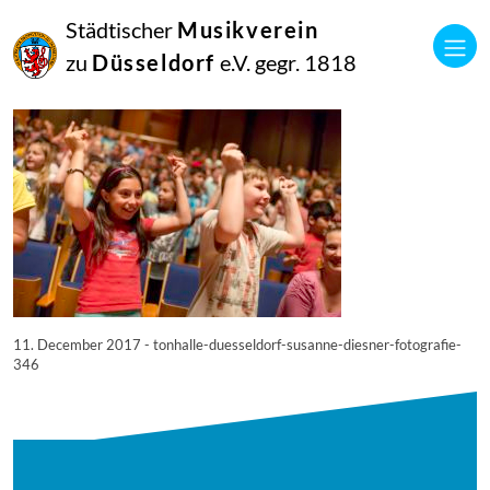
11
Städtischer
Musikverein
Dezember
2017
zu
Düsseldorf
e.V. gegr. 1818
Netkotec
© Tonhalle Düsseldorf / Susanne Diesner Fotografie
11. December 2017 - tonhalle-duesseldorf-susanne-diesner-fotografie-
346