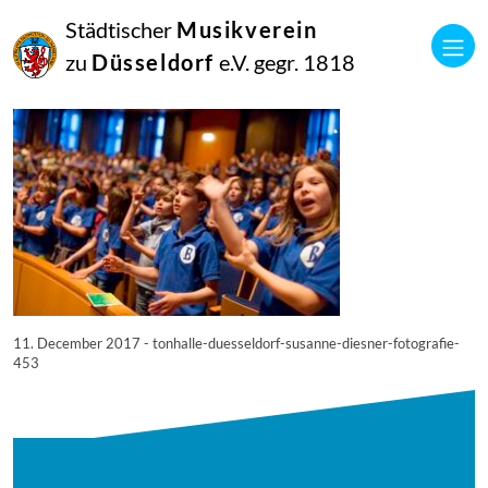
11
Städtischer
Musikverein
Dezember
2017
zu
Düsseldorf
e.V. gegr. 1818
Netkotec
© Tonhalle Düsseldorf / Susanne Diesner Fotografie
11. December 2017 - tonhalle-duesseldorf-susanne-diesner-fotografie-
453