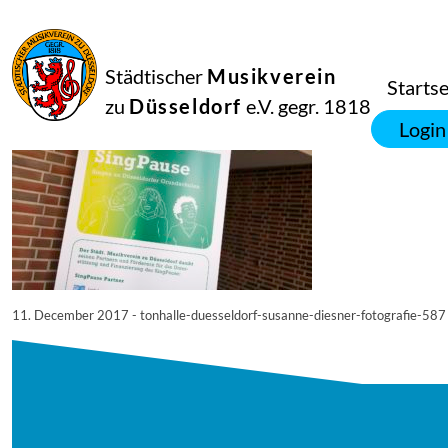
11
Dezember
2017
Netkotec
Städtischer
Musikverein
© Tonhalle Düsseldorf / Susanne Diesner Fotografie
Startse
zu
Düsseldorf
e.V. gegr. 1818
Login
11. December 2017 - tonhalle-duesseldorf-susanne-diesner-fotografie-587