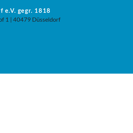
f e.V. gegr. 1818
of 1 | 40479 Düsseldorf