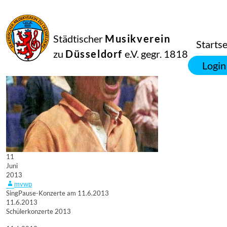
Städtischer
Musikverein
Startse
zu
Düsseldorf
e.V. gegr. 1818
Login
11
Juni
2013
mvwp
SingPause-Konzerte am 11.6.2013
11.6.2013
Schülerkonzerte 2013