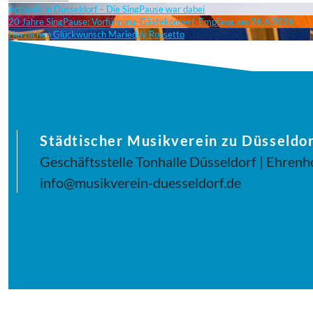
Art:walk in Düsseldorf – Die SingPause war dabei
20 Jahre SingPause: Vorführung-Gästekonzert-Empfang am 26.6.2026
Herzlichen Glückwunsch Marieddy Rossetto
Städtischer Musikverein zu Düsseldor
Geschäftsstelle Tonhalle Düsseldorf | Ehrenh
info@musikverein-duesseldorf.de