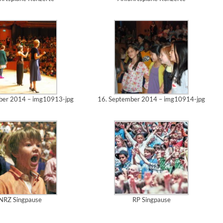
ber 2014 – img10913-jpg
16. September 2014 – img10914-jpg
NRZ Singpause
RP Singpause