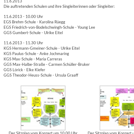
11.6.2013
Die auftretenden Schulen und ihre Singleiterinnen oder Singleiter:
11.6.2013 - 10.00 Uhr
EGS Brehm-Schule - Karolina Rüegg
EGS Friedrich-von-Bodelschwingh-Schule - Young Lee
GGS Gumbert-Schule - Ulrike Eitel
11.6.2013 - 11.30 Uhr
KGS Hermann-Gmeiner-Schule - Ulrike Eitel
KGS Paulus-Schule - Anke Jochmaring
KGS Max-Schule - Maria Carreras
GGS Max-Halbe-Straße - Carmen Schüller-Bruker
GGS Lörick - Elke Kiefer
GGS Theodor-Heuss-Schule - Ursula Graaff
Der Sitzplan vom Konzert um 10.00 Uhr
Der Sitzplan vom Konzert