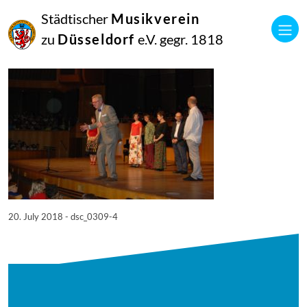
20
Städtischer
Musikverein
Juli
2018
zu
Düsseldorf
e.V. gegr. 1818
administrator
DSC_0309
20. July 2018 - dsc_0309-4