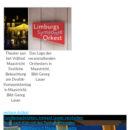
Theater aan
Das Logo des
het Vrijthof,
veranstaltenden
Maastricht
Orchesters in
Festliche
Maastricht.
Beleuchtung
Bild: Georg
am Dvořák-
Lauer
Komponistentag
in Maastricht.
Bild: Georg
Lauer
weitere Artikel
Familiennachrichten: Irmgard Jasper verstorben
Reise nach Köln mit den Tonhallenfreunden
Herzlichen Glückwunsch Marieddy Rossetto