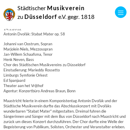
14
Städtischer
Musikverein
Januar
2012
zu
Düsseldorf
e.V. gegr. 1818
Manfred Hill
Konzertreise nach Maastricht am 14.1.2012
14.1.2012
Antonin Dvořák: Stabat Mater op. 58
Johanni van Oostrum, Sopran
Marjolein Niels, Mezzosopran
Jan-Willem Schaafsma, Tenor
Henk Neven, Bass
Chor des Städtischen Musikvereins zu Düsseldorf
Einstudierung: Marieddy Rossetto
Limburgs Symfonie Orkest
Ed Spanjaard
Theater aan het Vrijthof
Agentur: Konzertbüro Andreas Braun, Bonn
Maastricht feierte in einem Komponistentag Antonin Dvořák und der
Städtische Musikverein durfte das Abschlusskonzert mit Dvořáks
wunderbaren "Stabat Mater" mitgestalten. Dreimal fuhren die
Sängerinnen und Sänger mit dem Bus von Düsseldorf nach Maastricht und
zurück um dieses Konzert durchzuführen. Der Chor durfte eine Welle der
Begeisterung von Publikum, Solisten, Orchester und Veranstalter erleben.