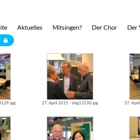
tin am 14.9.2014
ite
Aktuelles
Mitsingen?
Der Chor
Der 
tag NRW. Der Musikverein präsentierte sein Projekt "SingPause" und fand groß
en Stand in besonderer Weise, stellen mit vielen Kindern unzählige Papierblume
13129-jpg
27. April 2015 – img13130-jpg
27. Apri