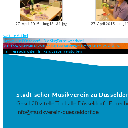
27. April 2015 – img13134-jpg
27. April 2015 – img
weitere Artikel
Art:walk in Düsseldorf – Die SingPause war dabei
20 Jahre SingPause: Vorführung-Gästekonzert-Empfang am 26.6.2026
Familiennachrichten: Irmgard Jasper verstorben
Städtischer Musikverein zu Düsseldor
Geschäftsstelle Tonhalle Düsseldorf | Ehrenh
info@musikverein-duesseldorf.de