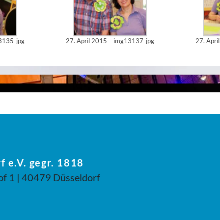
13135-jpg
27. April 2015 – img13137-jpg
27. Apri
f e.V. gegr. 1818
of 1 | 40479 Düsseldorf