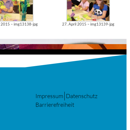
l 2015 – img13138-jpg
27. April 2015 – img13139-jpg
Impressum
Datenschutz
Barrierefreiheit