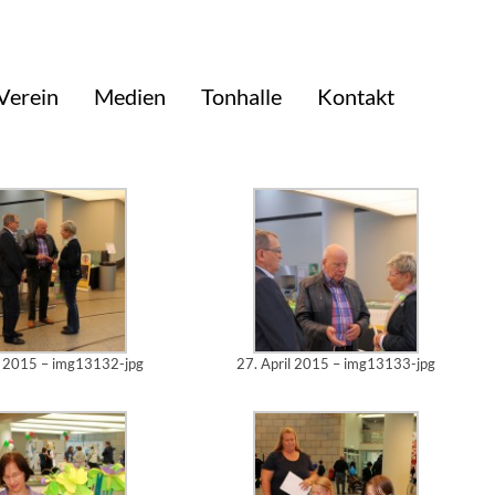
Verein
Medien
Tonhalle
Kontakt
es Interesse bei der Landtagspräsidentin Carina Gödecke.
n her und verteilt frisch gebackene Waffel in Herzform.
l 2015 – img13132-jpg
27. April 2015 – img13133-jpg