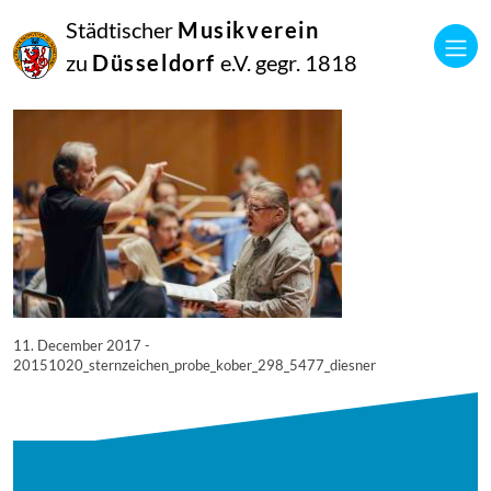
11
Städtischer
Musikverein
Dezember
2017
zu
Düsseldorf
e.V. gegr. 1818
Netkotec
20151020_sternzeichen_probe_kober_298_5477_diesner
11. December 2017 -
20151020_sternzeichen_probe_kober_298_5477_diesner