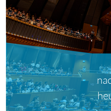
na
heu