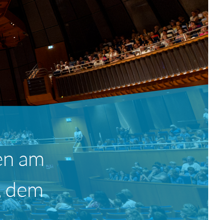
en am
, dem