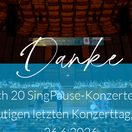
Danke
ch 20 SingPause-Konzert
tigen letzten Konzerttag
26.6.2026