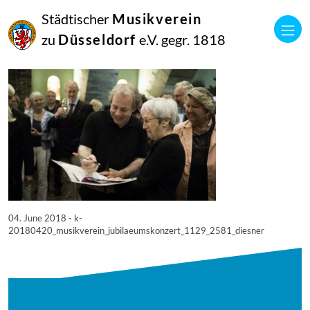
04
Städtischer
Musikverein
Juni
2018
zu
Düsseldorf
e.V. gegr. 1818
administrator
k-20180420_musikverein_jubilaeumskonzert_1129_2581_diesner
04. June 2018 - k-
20180420_musikverein_jubilaeumskonzert_1129_2581_diesner