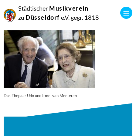
04
Städtischer
Musikverein
Juni
2018
zu
Düsseldorf
e.V. gegr. 1818
administrator
k-20180420_musikverein_jubilaeumskonzert_143_1731_diesner
Das Ehepaar Udo und Irmel van Meeteren