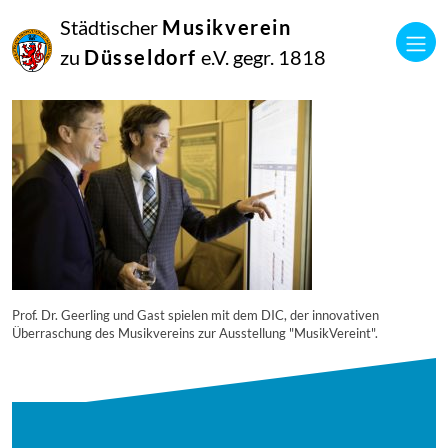
04
Städtischer
Musikverein
Juni
2018
zu
Düsseldorf
e.V. gegr. 1818
administrator
k-20180420_musikverein_jubilaeumskonzert_178_1789_diesner
Prof. Dr. Geerling und Gast spielen mit dem DIC, der innovativen
Überraschung des Musikvereins zur Ausstellung "MusikVereint".