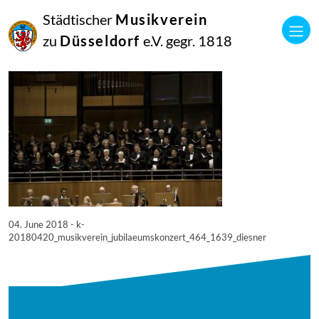
04
Städtischer
Musikverein
Juni
2018
zu
Düsseldorf
e.V. gegr. 1818
administrator
k-20180420_musikverein_jubilaeumskonzert_464_1639_diesner
04. June 2018 - k-
20180420_musikverein_jubilaeumskonzert_464_1639_diesner