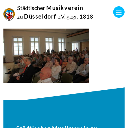
03
Städtischer
Musikverein
Juni
2018
zu
Düsseldorf
e.V. gegr. 1818
Manfred Hill
musikverein-100-23_42541448631_o[1]