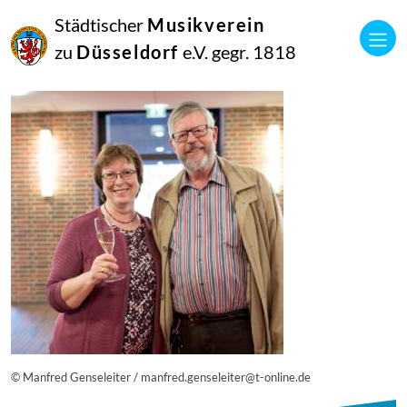
25
Städtischer
Musikverein
Juni
2019
zu
Düsseldorf
e.V. gegr. 1818
Netkotec
20180908_musik_vereint_143_1832_diesner-300×300
© Manfred Genseleiter / manfred.genseleiter@t-online.de