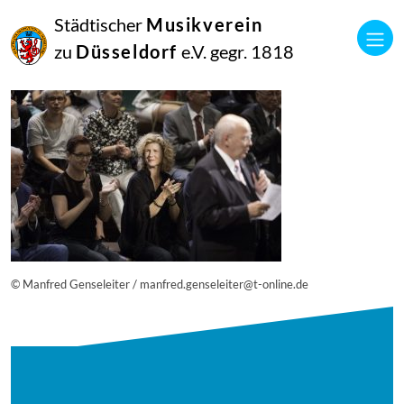
25
Städtischer
Musikverein
Juni
2019
zu
Düsseldorf
e.V. gegr. 1818
Netkotec
20180908_musik_vereint_267_2062_diesner-1100×733
© Manfred Genseleiter / manfred.genseleiter@t-online.de