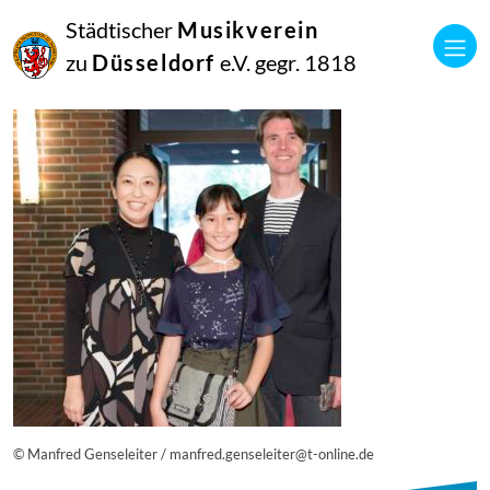
25
Städtischer
Musikverein
Juni
2019
zu
Düsseldorf
e.V. gegr. 1818
Netkotec
20180908_musik_vereint_26_1603_diesner-300×300
© Manfred Genseleiter / manfred.genseleiter@t-online.de