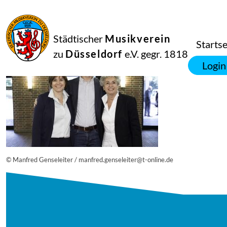
25
Juni
2019
Netkotec
Städtischer
Musikverein
20180908_musik_vereint_38_1628_diesner-1100×733
Startse
zu
Düsseldorf
e.V. gegr. 1818
Login
© Manfred Genseleiter / manfred.genseleiter@t-online.de