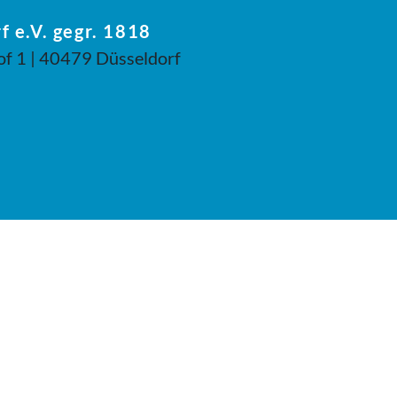
f e.V. gegr. 1818
of 1 | 40479 Düsseldorf