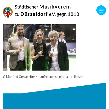
25
Städtischer
Musikverein
Juni
2019
zu
Düsseldorf
e.V. gegr. 1818
Netkotec
20180908_musik_vereint_434_0013_diesner-1100×734
© Manfred Genseleiter / manfred.genseleiter@t-online.de