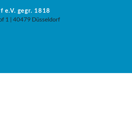
f e.V. gegr. 1818
of 1 | 40479 Düsseldorf