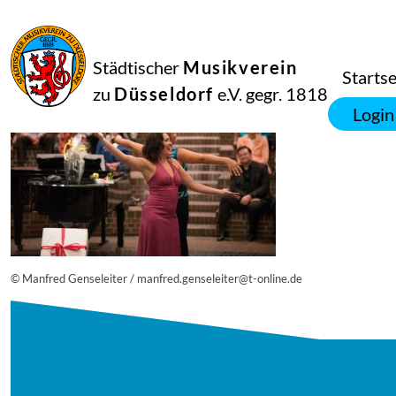
25
Juni
2019
Netkotec
Städtischer
Musikverein
20180908_musik_vereint_689_0190_diesner-1100×734
Startse
zu
Düsseldorf
e.V. gegr. 1818
Login
© Manfred Genseleiter / manfred.genseleiter@t-online.de