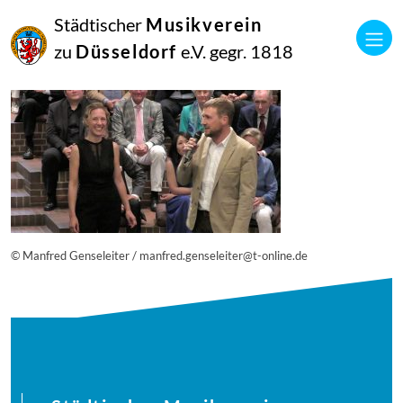
25
Städtischer
Musikverein
Juni
2019
zu
Düsseldorf
e.V. gegr. 1818
Netkotec
vlcsnap-2018-09-11-17h05m34s560
© Manfred Genseleiter / manfred.genseleiter@t-online.de