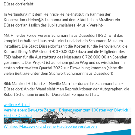
Düsseldorf erlebt
In Verbindung mit dem Heinrich-Heine-Institut im Rahmen der
Kooperation »Heine@Schumann« und dem Städtischen Musikverein
Düsseldorf anlässlich des Jubiläumsjahres »Musik Vereint«.
Mit Hilfe des Fördervereins Schumannhaus Düsseldorf (FSD) wird das
komplett erhaltene Haus restauriert und dort ein Schumann-Museum
installiert. Die Stadt Düsseldorf zahlt die Kosten für die Renovierung, die
Kulturstiftung NRW steuert € 370.000,00 dazu und die Mitglieder des
FSD haben für die Ausstattung des Museums € 728.000,00 an Spenden
gesammelt. Das Projekt ist auf einem guten Weg und es wird sicher im
ersten oder zweiten Quartal 2022 zur Einweihung kommen (siehe die
vielen Beiträge unter dem Stichwort Schumannhaus Düsseldorf)
Bild: Manfred Hill führt Sir Neville Marriner durch das Schumannhaus-
Düsseldorf. An der Wand sieht man Reproduktionen der Autographen, die
Robert Schumann in und für Düsseldorf komponiert hat.
weitere Artikel
Vereinsleben: Bewegte Zeiten – Erinnerungen zum 100sten von Dietrich
Fischer-Dieskau
Kunibert Jung 100 Jahre
Winfried Maczewski und seine Frau Sophie verstorben