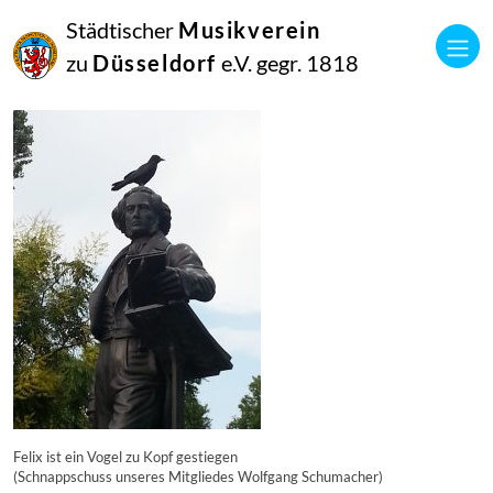
13
Städtischer
Musikverein
Juli
2017
zu
Düsseldorf
e.V. gegr. 1818
Manfred Hill
Felix und der Vogel
Felix ist ein Vogel zu Kopf gestiegen
(Schnappschuss unseres Mitgliedes Wolfgang Schumacher)