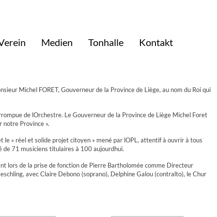
Verein
Medien
Tonhalle
Kontakt
Monsieur Michel FORET, Gouverneur de la Province de Liège, au nom du Roi qui
terrompue de lOrchestre. Le Gouverneur de la Province de Liège Michel Foret
 notre Province ».
le « réel et solide projet citoyen » mené par lOPL, attentif à ouvrir à tous
 de 71 musiciens titulaires à 100 aujourdhui.
ent lors de la prise de fonction de Pierre Bartholomée comme Directeur
schling, avec Claire Debono (soprano), Delphine Galou (contralto), le Chur