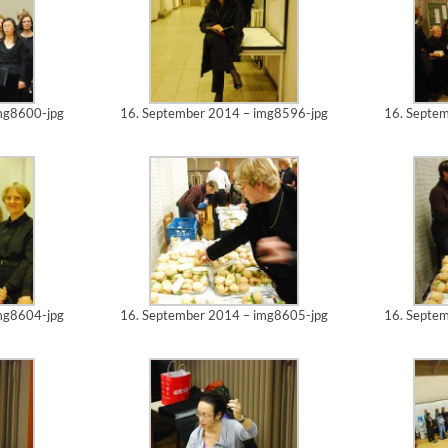
mg8600-jpg
16. September 2014 – img8596-jpg
16. Septe
mg8604-jpg
16. September 2014 – img8605-jpg
16. Septe