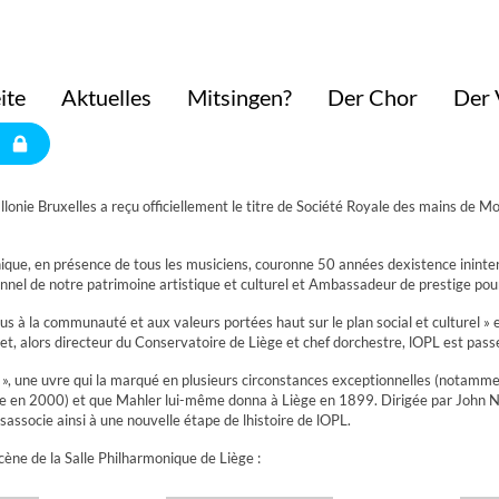
ite
Aktuelles
Mitsingen?
Der Chor
Der 
lonie Bruxelles a reçu officiellement le titre de Société Royale des mains de 
monique, en présence de tous les musiciens, couronne 50 années dexistence inin
onnel de notre patrimoine artistique et culturel et Ambassadeur de prestige pour
 à la communauté et aux valeurs portées haut sur le plan social et culturel » et 
, alors directeur du Conservatoire de Liège et chef dorchestre, lOPL est passé
, une uvre qui la marqué en plusieurs circonstances exceptionnelles (notamm
rée en 2000) et que Mahler lui-même donna à Liège en 1899. Dirigée par John Ne
associe ainsi à une nouvelle étape de lhistoire de lOPL.
cène de la Salle Philharmonique de Liège :