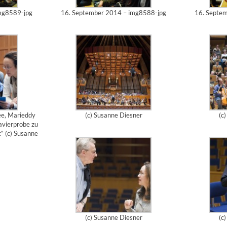
mg8589-jpg
16. September 2014 – img8588-jpg
16. Septe
ee, Marieddy
(c) Susanne Diesner
(c
lavierprobe zu
“ (c) Susanne
(c) Susanne Diesner
(c