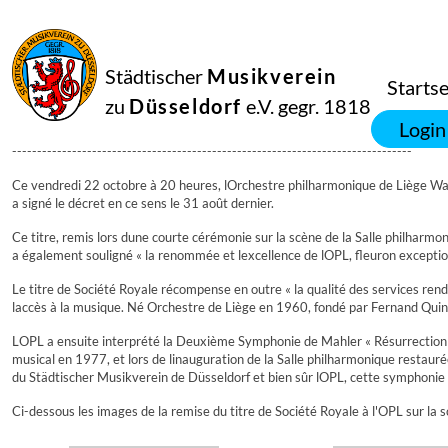
22
Oktober
2010
Manfred Hill
Städtischer
Musikverein
Jubiläumskonzert in Lüttich 22.10.2010 [20:17]
Startse
22.10.2010 [20:17]
zu
Düsseldorf
e.V. gegr. 1818
L'OPL devient Royal
Login
--------------------------------------------------------------------------------
Ce vendredi 22 octobre à 20 heures, lOrchestre philharmonique de Liège Wal
a signé le décret en ce sens le 31 août dernier.
Ce titre, remis lors dune courte cérémonie sur la scène de la Salle philhar
a également souligné « la renommée et lexcellence de lOPL, fleuron excepti
Le titre de Société Royale récompense en outre « la qualité des services rendus
laccès à la musique. Né Orchestre de Liège en 1960, fondé par Fernand Quinet
LOPL a ensuite interprété la Deuxième Symphonie de Mahler « Résurrection »
musical en 1977, et lors de linauguration de la Salle philharmonique restau
du Städtischer Musikverein de Düsseldorf et bien sûr lOPL, cette symphonie s
Ci-dessous les images de la remise du titre de Société Royale à l'OPL sur la s