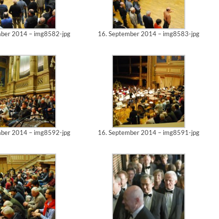
mber 2014 – img8582-jpg
16. September 2014 – img8583-jpg
mber 2014 – img8592-jpg
16. September 2014 – img8591-jpg