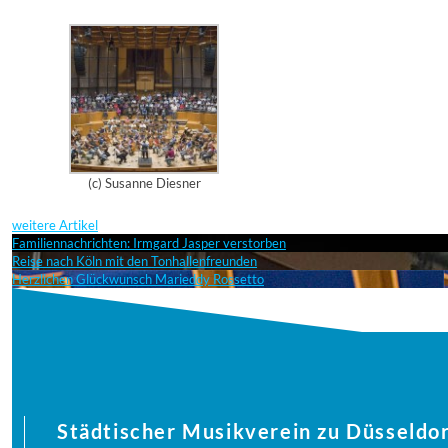
(c) Susanne Diesner
weitere Artikel
Familiennachrichten: Irmgard Jasper verstorben
Reise nach Köln mit den Tonhallenfreunden
Herzlichen Glückwunsch Marieddy Rossetto
Städtischer Musikverein zu Düsseldor