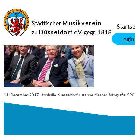
11
Dezember
2017
Netkotec
Städtischer
Musikverein
© Tonhalle Düsseldorf / Susanne Diesner Fotografie
Startse
zu
Düsseldorf
e.V. gegr. 1818
Login
11. December 2017 - tonhalle-duesseldorf-susanne-diesner-fotografie-590