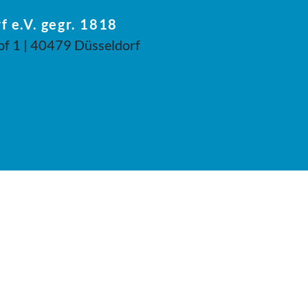
f e.V. gegr. 1818
of 1 | 40479 Düsseldorf