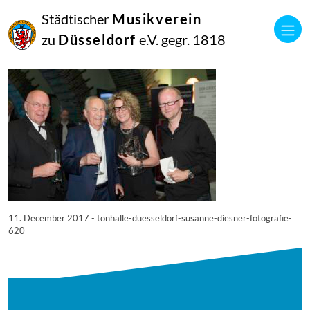
11
Städtischer
Musikverein
Dezember
2017
zu
Düsseldorf
e.V. gegr. 1818
Netkotec
© Tonhalle Düsseldorf / Susanne Diesner Fotografie
11. December 2017 - tonhalle-duesseldorf-susanne-diesner-fotografie-
620