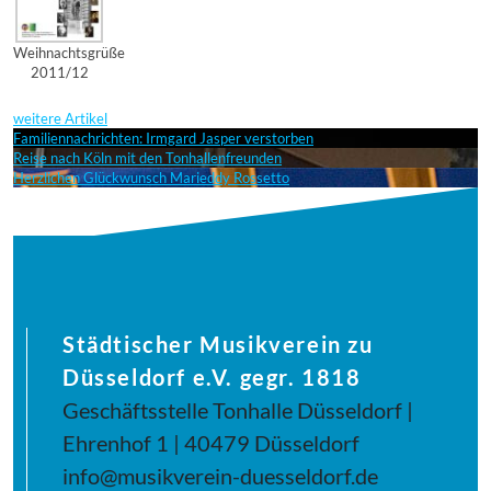
Weihnachtsgrüße
2011/12
weitere Artikel
Familiennachrichten: Irmgard Jasper verstorben
Reise nach Köln mit den Tonhallenfreunden
Herzlichen Glückwunsch Marieddy Rossetto
Städtischer Musikverein zu
Düsseldorf e.V. gegr. 1818
Geschäftsstelle Tonhalle Düsseldorf |
Ehrenhof 1 | 40479 Düsseldorf
info@musikverein-duesseldorf.de