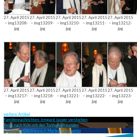
27. April 2015
27. April 2015
27. April 2015
27. April 2015
27. April 2015
– img13208-
– img13209-
– img13210-
– img13211-
– img13212-
jpg
jpg
jpg
jpg
jpg
27. April 2015
27. April 2015
27. April 2015
27. April 2015
27. April 2015
– img13217-
– img13218-
– img13221-
– img13222-
– img13223-
jpg
jpg
jpg
jpg
jpg
weitere Artikel
Familiennachrichten: Irmgard Jasper verstorben
Reise nach Köln mit den Tonhallenfreunden
Herzlichen Glückwunsch Marieddy Rossetto