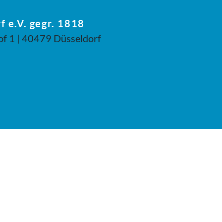
f e.V. gegr. 1818
of 1 | 40479 Düsseldorf