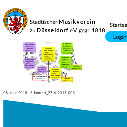
08
Juni
2018
administrator
Städtischer
Musikverein
6. Konzert_27.6.2018-003
Startse
zu
Düsseldorf
e.V. gegr. 1818
Login
08. June 2018 - 6-konzert_27-6-2018-003