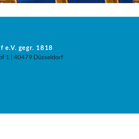
f e.V. gegr. 1818
of 1 | 40479 Düsseldorf