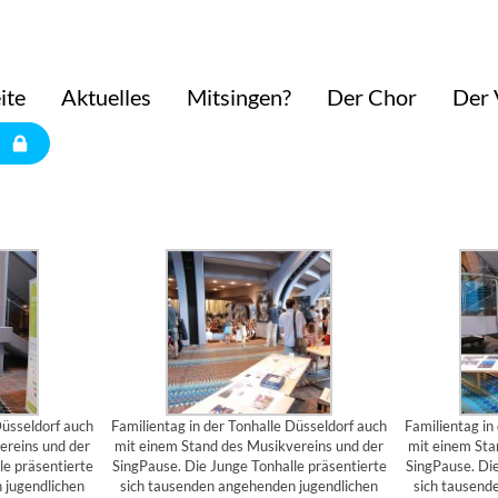
ite
Aktuelles
Mitsingen?
Der Chor
Der 
Düsseldorf auch
Familientag in der Tonhalle Düsseldorf auch
Familientag in
ereins und der
mit einem Stand des Musikvereins und der
mit einem Sta
le präsentierte
SingPause. Die Junge Tonhalle präsentierte
SingPause. Die
 jugendlichen
sich tausenden angehenden jugendlichen
sich tausend