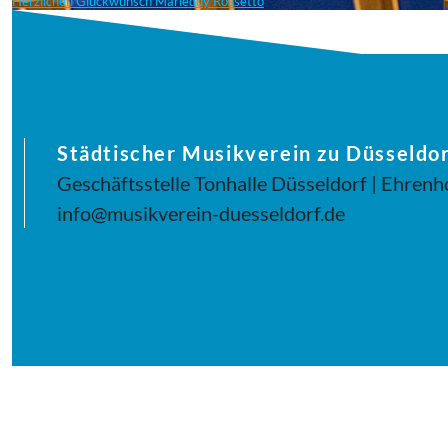
Herzlichen Glückwunsch Marieddy Rossetto
Städtischer Musikverein zu Düsseldor
Geschäftsstelle Tonhalle Düsseldorf | Ehrenh
info@musikverein-duesseldorf.de