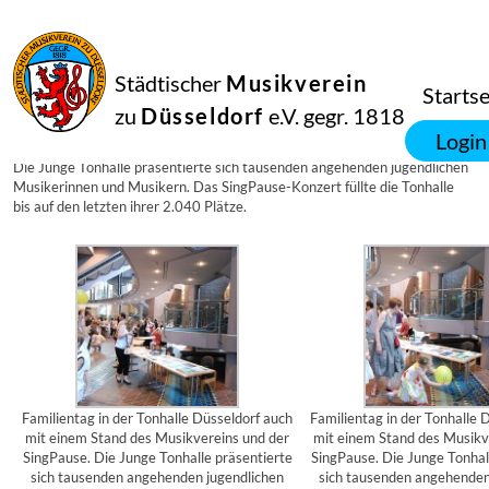
27
Juni
2010
mvwp
Städtischer
Musikverein
Familientag in der Tonhalle am 27.6.2010
Startse
27.6.2010
zu
Düsseldorf
e.V. gegr. 1818
Familientag in der Tonhalle Düsseldorf
Login
Auch mit einem Stand des Musikvereins und der SingPause.
Die Junge Tonhalle präsentierte sich tausenden angehenden jugendlichen
Musikerinnen und Musikern. Das SingPause-Konzert füllte die Tonhalle
bis auf den letzten ihrer 2.040 Plätze.
Familientag in der Tonhalle Düsseldorf auch
Familientag in der Tonhalle 
mit einem Stand des Musikvereins und der
mit einem Stand des Musikv
SingPause. Die Junge Tonhalle präsentierte
SingPause. Die Junge Tonhal
sich tausenden angehenden jugendlichen
sich tausenden angehenden