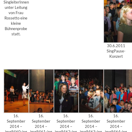
SingleiterInnen
unter Leitung
von Frau
Rossetto eine
kleine
Bühnenprobe
statt.
30.6.2011
SingPause-
Konzert
16.
16.
16.
16.
16.
September
September
September
September
September
2014 –
2014 –
2014 –
2014 –
2014 –
img9460-jpg
img9461-jpg
img9462-jpg
img9463-jpg
img9464-jpg