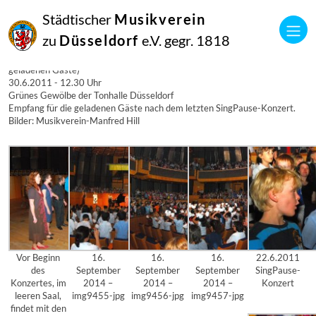
30
Städtischer
Musikverein
Juni
2011
zu
Düsseldorf
e.V. gegr. 1818
mvwp
SingPause-Konzert am 30.6.2011 – 12.30 Uhr (Empfang für die
geladenen Gäste)
30.6.2011 - 12.30 Uhr
Grünes Gewölbe der Tonhalle Düsseldorf
Empfang für die geladenen Gäste nach dem letzten SingPause-Konzert.
Bilder: Musikverein-Manfred Hill
Vor Beginn
16.
16.
16.
22.6.2011
des
September
September
September
SingPause-
Konzertes, im
2014 –
2014 –
2014 –
Konzert
leeren Saal,
img9455-jpg
img9456-jpg
img9457-jpg
findet mit den