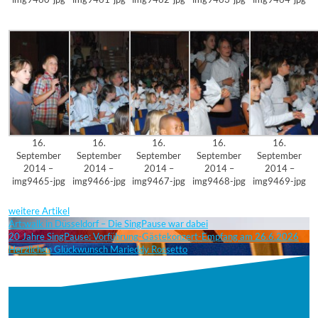
16.
16.
16.
16.
16.
September
September
September
September
September
2014 –
2014 –
2014 –
2014 –
2014 –
img9465-jpg
img9466-jpg
img9467-jpg
img9468-jpg
img9469-jpg
weitere Artikel
Art:walk in Düsseldorf – Die SingPause war dabei
20 Jahre SingPause: Vorführung-Gästekonzert-Empfang am 26.6.2026
Herzlichen Glückwunsch Marieddy Rossetto