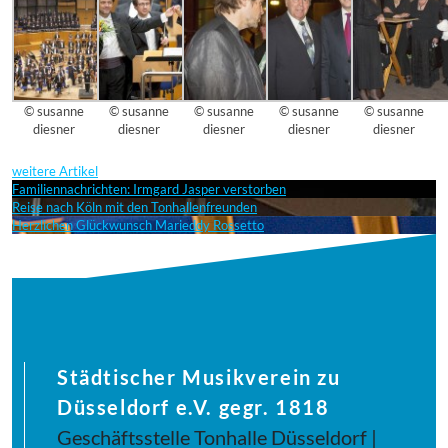
© susanne
© susanne
© susanne
© susanne
© susanne
diesner
diesner
diesner
diesner
diesner
weitere Artikel
Familiennachrichten: Irmgard Jasper verstorben
Reise nach Köln mit den Tonhallenfreunden
Herzlichen Glückwunsch Marieddy Rossetto
Städtischer Musikverein zu
Düsseldorf e.V. gegr. 1818
Geschäftsstelle Tonhalle Düsseldorf |