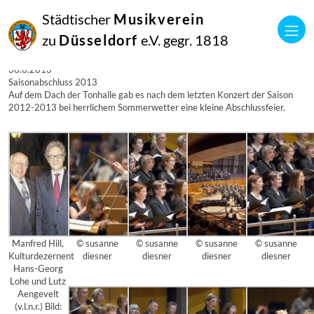
15
Städtischer
Musikverein
Juli
2013
zu
Düsseldorf
e.V. gegr. 1818
Manfred Hill
Saisonabschluss 2012-2013 am 30.6.2013
30.6.2013
Saisonabschluss 2013
Auf dem Dach der Tonhalle gab es nach dem letzten Konzert der Saison
2012-2013 bei herrlichem Sommerwetter eine kleine Abschlussfeier.
Manfred Hill,
© susanne
© susanne
© susanne
© susanne
Kulturdezernent
diesner
diesner
diesner
diesner
Hans-Georg
Lohe und Lutz
Aengevelt
(v.l.n.r.) Bild: