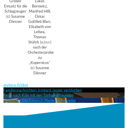
Großer
Lukas
Einsatz für die
Borowicz,
Schlagzeuger
Manfred Hilll,
(c) Susanne
Oskar
Diesner
Gottlieb Blarr,
Elisabeth von
Leliwa,
Thomas
Stührk (v.l.n.r.)
nach der
Orchesterprobe
zu
„Kopernicus“
(c) Susanne
Diesner
weitere Artikel
Familiennachrichten: Irmgard Jasper verstorben
Reise nach Köln mit den Tonhallenfreunden
Herzlichen Glückwunsch Marieddy Rossetto