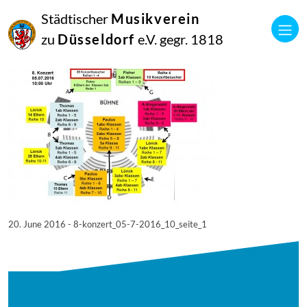
20
Städtischer
Musikverein
Juni
2016
zu
Düsseldorf
e.V. gegr. 1818
Netkotec
8. Konzert_05.7.2016_10_Seite_1
20. June 2016 - 8-konzert_05-7-2016_10_seite_1