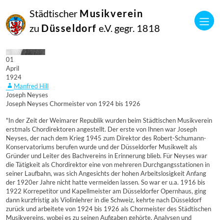
Städtischer
Musikverein
zu
Düsseldorf
e.V. gegr. 1818
01
April
1924
Manfred Hill
Joseph Neyses
Joseph Neyses Chormeister von 1924 bis 1926
"In der Zeit der Weimarer Republik wurden beim Städtischen Musikverein
erstmals Chordirektoren angestellt. Der erste von Ihnen war Joseph
Neyses, der nach dem Krieg 1945 zum Direktor des Robert-Schumann-
Konservatoriums berufen wurde und der Düsseldorfer Musikwelt als
Gründer und Leiter des Bachvereins in Erinnerung blieb. Für Neyses war
die Tätigkeit als Chordirektor eine von mehreren Durchgangsstationen in
seiner Laufbahn, was sich Angesichts der hohen Arbeitslosigkeit Anfang
der 1920er Jahre nicht hatte vermeiden lassen. So war er u.a. 1916 bis
1922 Korrepetitor und Kapellmeister am Düsseldorfer Opernhaus, ging
dann kurzfristig als Violinlehrer in die Schweiz, kehrte nach Düsseldorf
zurück und arbeitete von 1924 bis 1926 als Chormeister des Städtischen
Musikvereins, wobei es zu seinen Aufgaben gehörte, Analysen und