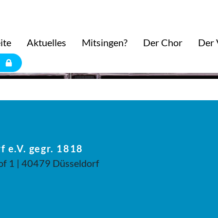
ngsbegräbnis
ite
Aktuelles
Mitsingen?
Der Chor
Der 
f e.V. gegr. 1818
of 1 | 40479 Düsseldorf