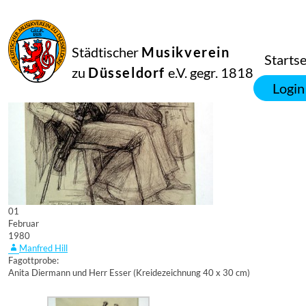
Städtischer
Musikverein
Startse
zu
Düsseldorf
e.V. gegr. 1818
Login
01
Februar
1980
Manfred Hill
Fagottprobe:
Anita Diermann und Herr Esser (Kreidezeichnung 40 x 30 cm)