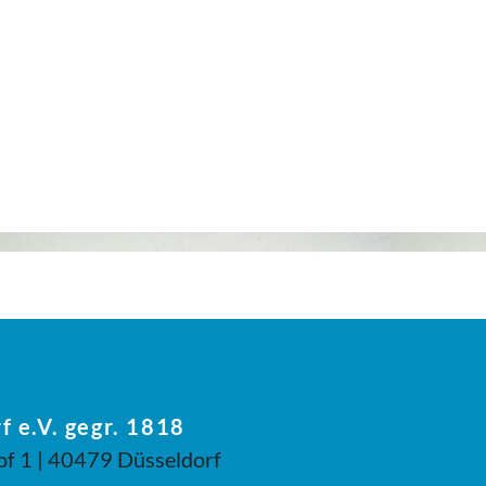
f e.V. gegr. 1818
of 1 | 40479 Düsseldorf