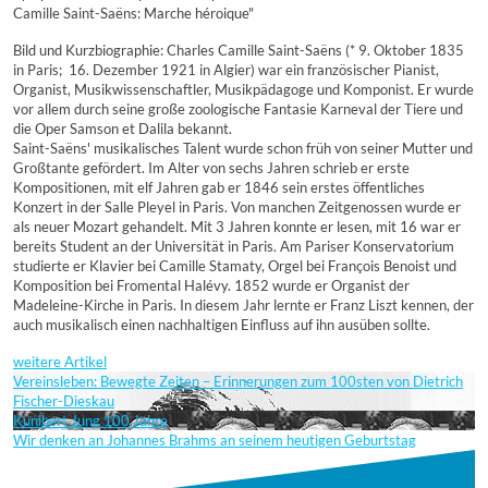
Camille Saint-Saëns: Marche héroique"
Bild und Kurzbiographie: Charles Camille Saint-Saëns (* 9. Oktober 1835
in Paris;  16. Dezember 1921 in Algier) war ein französischer Pianist,
Organist, Musikwissenschaftler, Musikpädagoge und Komponist. Er wurde
vor allem durch seine große zoologische Fantasie Karneval der Tiere und
die Oper Samson et Dalila bekannt.
Saint-Saëns' musikalisches Talent wurde schon früh von seiner Mutter und
Großtante gefördert. Im Alter von sechs Jahren schrieb er erste
Kompositionen, mit elf Jahren gab er 1846 sein erstes öffentliches
Konzert in der Salle Pleyel in Paris. Von manchen Zeitgenossen wurde er
als neuer Mozart gehandelt. Mit 3 Jahren konnte er lesen, mit 16 war er
bereits Student an der Universität in Paris. Am Pariser Konservatorium
studierte er Klavier bei Camille Stamaty, Orgel bei François Benoist und
Komposition bei Fromental Halévy. 1852 wurde er Organist der
Madeleine-Kirche in Paris. In diesem Jahr lernte er Franz Liszt kennen, der
auch musikalisch einen nachhaltigen Einfluss auf ihn ausüben sollte.
weitere Artikel
Vereinsleben: Bewegte Zeiten – Erinnerungen zum 100sten von Dietrich
Fischer-Dieskau
Kunibert Jung 100 Jahre
Wir denken an Johannes Brahms an seinem heutigen Geburtstag