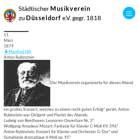
Städtischer
Musikverein
zu
Düsseldorf
e.V. gegr. 1818
11
März
1879
Manfred Hill
Anton Rubinstein
Der Musikverein organisierte für diesen Abend
ein großes Konzert, welches zu einem recht guten Erfolg" geriet. Anton
Rubinstein war Dirigent und Pianist des Abends.
Ludwig van Beethoven: Leonoren-Ouvertüre Nr. 3"
Wolfgang Amadeus Mozart: Fantasie für Klavier C-Moll KV 396"
Anton Rubinstein: Konzert für Klavier und Orchester G-Dur" und
Symphonie dramatique d-Moll op. 95"