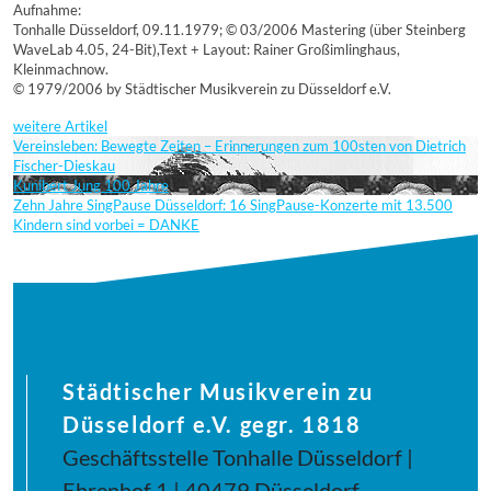
Aufnahme:
Tonhalle Düsseldorf, 09.11.1979; © 03/2006 Mastering (über Steinberg
WaveLab 4.05, 24-Bit),Text + Layout: Rainer Großimlinghaus,
Kleinmachnow.
© 1979/2006 by Städtischer Musikverein zu Düsseldorf e.V.
weitere Artikel
Vereinsleben: Bewegte Zeiten – Erinnerungen zum 100sten von Dietrich
Fischer-Dieskau
Kunibert Jung 100 Jahre
Zehn Jahre SingPause Düsseldorf: 16 SingPause-Konzerte mit 13.500
Kindern sind vorbei = DANKE
Städtischer Musikverein zu
Düsseldorf e.V. gegr. 1818
Geschäftsstelle Tonhalle Düsseldorf |
Ehrenhof 1 | 40479 Düsseldorf